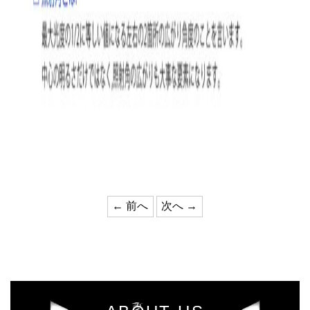
←
前へ
次へ
→