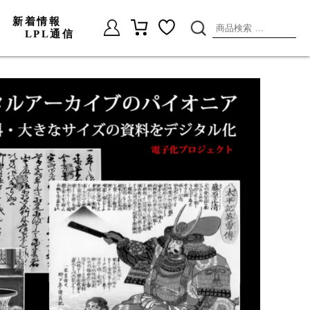
新着情報
検
LPL通信
索
対
象: