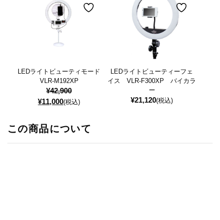
LEDライトビューティモード
LEDライトビューティーフェ
VLR-M192XP
イス VLR-F300XP バイカラ
¥
42,900
ー
¥
21,120
元
現
(税込)
¥
11,000
(税込)
の
在
価
の
この商品について
格
価
は
格
¥42,900
は
で
¥11,000
し
で
た。
す。