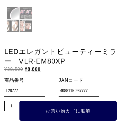
LEDエレガントビューティーミラ
ー VLR-EM80XP
元
現
¥
38,500
¥
8,800
の
在
商品番号
JANコード
価
の
格
価
は
格
¥38,500
は
LED
で
¥8,800
お買い物カゴに追加
エ
し
で
レ
た。
す。