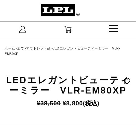
ホーム
>
全て
>
アウトレット品
>LEDエレガントビューティーミラー VLR-
EM80XP
LEDエレガントビューティ
ーミラー VLR-EM80XP
元
現
¥
38,500
¥
8,800
(税込)
の
在
価
の
格
価
は
格