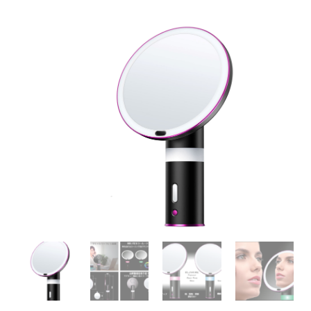
¥38,500
は
で
¥8,800
し
で
た。
す。