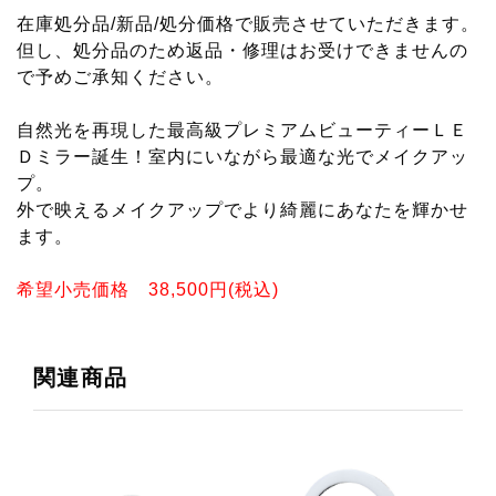
ガ
在庫処分品/新品/処分価格で販売させていただきます。
ン
但し、処分品のため返品・修理はお受けできませんの
で予めご承知ください。
ト
ビ
自然光を再現した最高級プレミアムビューティーＬＥ
ュ
Ｄミラー誕生！室内にいながら最適な光でメイクアッ
プ。
ー
外で映えるメイクアップでより綺麗にあなたを輝かせ
テ
ます。
ィ
希望小売価格 38,500円(税込)
ー
ミ
ラ
関連商品
ー
VLR-
EM80XP