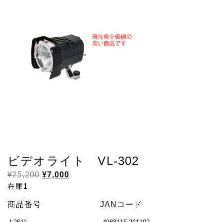
し
で
た。
す。
ビデオライト VL-302
元
現
¥
25,200
¥
7,000
の
在
在庫1
価
の
商品番号
JANコード
格
価
は
格