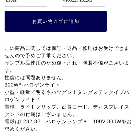
¥25,200
は
で
¥7,000
ビ
お買い物カゴに追加
し
で
デ
た。
す。
オ
ラ
この商品に関しては保証・返品・修理はお受けできま
イ
せんので予めご了承ください。
サンプル品使用のため傷・汚れ・包装不備がございま
ト
す。
VL-
性能には問題ありません。
302
300W型ハロゲンライト
小型・軽量で明るさバツグン！タングステンタイプハ
ロゲンライト！
電球、ライトグリップ、延長コード、ディスプレイス
タンドの付属はございません。
電球はL232-8B ハロゲンランプＢ 100V-300Wをお
求めください。