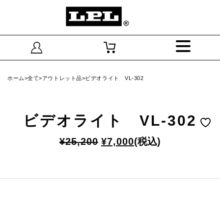
ホーム
>
全て
>
アウトレット品
>ビデオライト VL-302
ビデオライト VL-302
元
現
¥
25,200
¥
7,000
(税込)
の
在
価
の
格
価
は
格
¥25,200
は
で
¥7,000