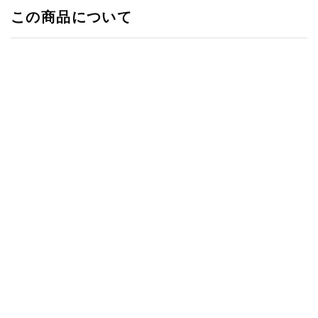
(バ
この商品について
ン
ク
単
体
商
品)