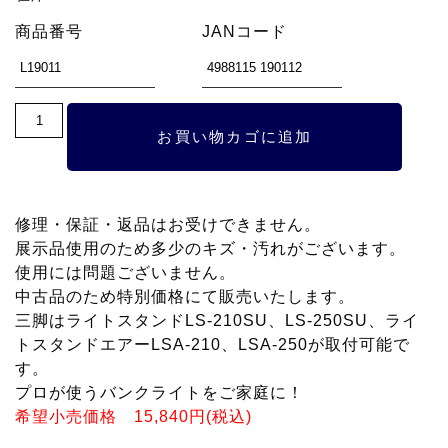
価
の
商品番号
JANコード
格
価
は
格
¥15,840
は
で
¥3,960
ホ
お買い物カゴに追加
し
で
ー
た。
す。
ム
ラ
修理・保証・返品はお受けできません。
イ
展示品使用のため多少のキズ・汚れがございます。
使用には問題ございません。
ト
中古品のため特別価格にて販売いたします。
バ
三脚はライトスタンドLS-210SU、LS-250SU、ライ
ン
トスタンドエアーLSA-210、LSA-250が取付可能で
す。
ク
プロが使うバンクライトをご家庭に！
LB-
希望小売価格 15,840円(税込)
45S