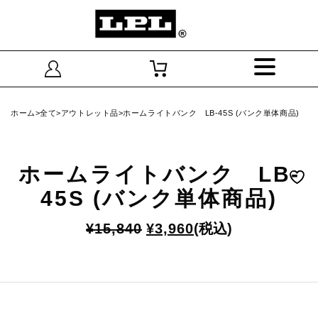
ホーム
>
全て
>
アウトレット品
>ホームライトバンク LB-45S (バンク単体商品)
ホームライトバンク LB-
45S (バンク単体商品)
元
現
¥
15,840
¥
3,960
(税込)
の
在
価
の
格
価
は
格