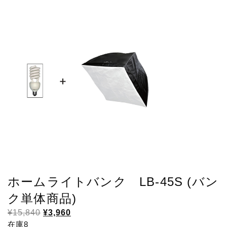
¥15,840
は
で
¥3,960
し
で
た。
す。
ホームライトバンク LB-45S (バン
ク単体商品)
元
現
¥
15,840
¥
3,960
の
在
在庫8