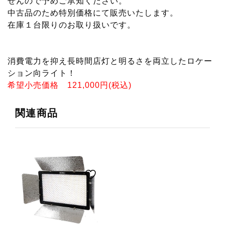
せんので予めご承知ください。
ロ
中古品のため特別価格にて販売いたします。
VLP-
在庫１台限りのお取り扱いです。
U11000X
デ
消費電力を抑え長時間店灯と明るさを両立したロケー
ー
ション向ライト！
ラ
希望小売価格 121,000円(税込)
イ
関連商品
ト
タ
イ
プ