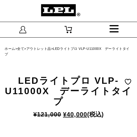
ホーム
>
全て
>
アウトレット品
>LEDライトプロ VLP-U11000X デーライトタイ
プ
LEDライトプロ VLP-
U11000X デーライトタイ
プ
元
現
¥
121,000
¥
40,000
(税込)
の
在
価
の