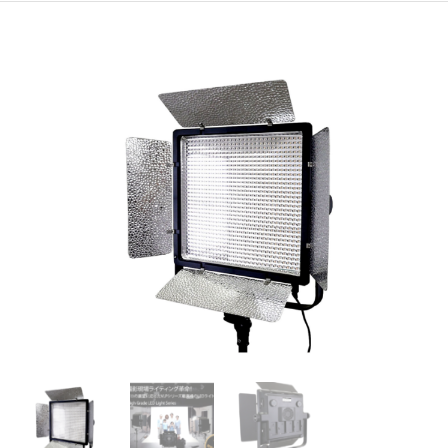
格
価
は
格
¥121,000
は
で
¥40,000
し
で
た。
す。