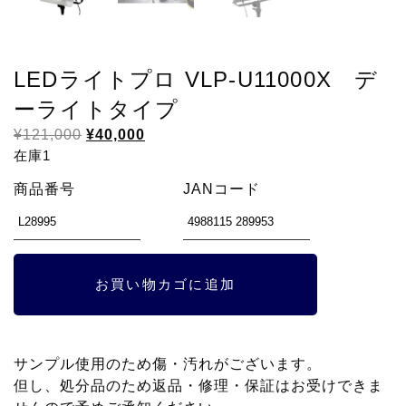
LEDライトプロ VLP-U11000X デ
ーライトタイプ
元
現
¥
121,000
¥
40,000
の
在
在庫1
価
の
商品番号
JANコード
格
価
は
格
¥121,000
は
で
¥40,000
LED
お買い物カゴに追加
し
で
ラ
た。
す。
イ
ト
サンプル使用のため傷・汚れがございます。
プ
但し、処分品のため返品・修理・保証はお受けできま